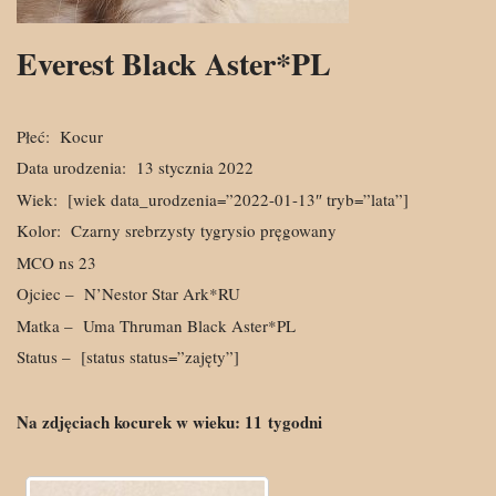
Everest Black Aster*PL
Płeć:
Kocur
Data urodzenia:
13 stycznia 2022
Wiek:
[wiek data_urodzenia=”2022-01-13″ tryb=”lata”]
Kolor:
Czarny srebrzysty tygrysio pręgowany
MCO ns 23
Ojciec –
N’Nestor Star Ark*RU
Matka –
Uma Thruman Black Aster*PL
Status –
[status status=”zajęty”]
Na zdjęciach kocurek w wieku:
11
tygodni