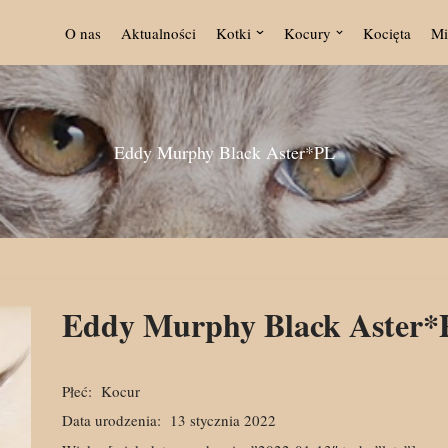
O nas
Aktualności
Kotki
Kocury
Kocięta
Mi
Eddy Murphy Black Aster*PL
Eddy Murphy Black Aster
Płeć:
Kocur
Data urodzenia:
13 stycznia 2022