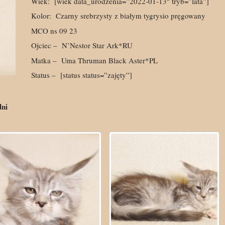
Wiek:
[wiek data_urodzenia=”2022-01-13″ tryb=”lata”]
Kolor:
Czarny srebrzysty z białym tygrysio pręgowany
MCO ns 09 23
Ojciec –
N’Nestor Star Ark*RU
Matka –
Uma Thruman Black Aster*PL
Status –
[status status=”zajęty”]
dni