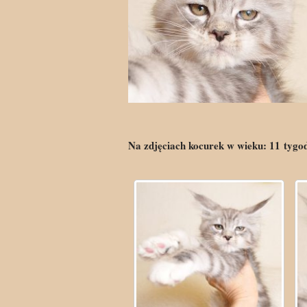
Na zdjęciach kocurek w wieku:
11
tygo