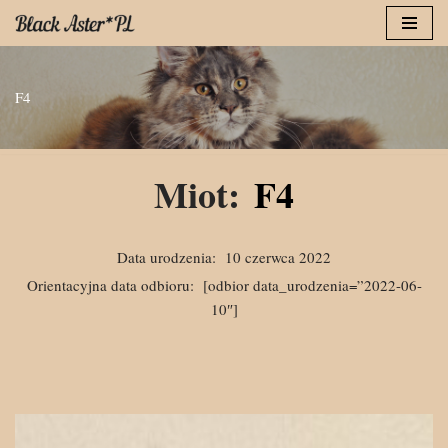
Przejdź
do
F4
treści
Miot:
F4
Data urodzenia:
10 czerwca 2022
Orientacyjna data odbioru:
[odbior data_urodzenia=”2022-06-
10″]