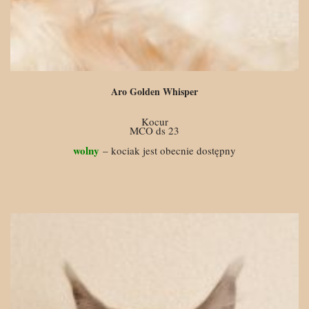
Aro Golden Whisper
Kocur
MCO ds 23
wolny
– kociak jest obecnie dostępny