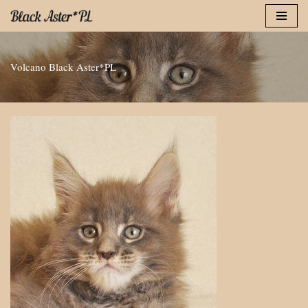
Przejdź
do
Volcano Black Aster*PL
treści