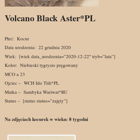
Volcano Black Aster*PL
Płeć:
Kocur
Data urodzenia:
22 grudnia 2020
Wiek:
[wiek data_urodzenia=”2020-12-22″ tryb=”lata”]
Kolor:
Niebieski tygrysio pręgowany
MCO a 23
Ojciec –
WCH Ido Tiili*PL
Matka –
Sambyka Wariwat*RU
Status –
[status status=”zajęty”]
Na zdjęciach kocurek w wieku:
8
tygodni