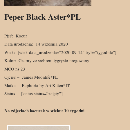
Peper Black Aster*PL
Płeć:
Kocur
Data urodzenia:
14 września 2020
Wiek:
[wiek data_urodzenia=”2020-09-14″ tryb=”tygodnie”]
Kolor:
Czarny ze srebrem tygrysio pręgowany
MCO ns 23
Ojciec –
James Moonlife*PL
Matka –
Euphoria by Art Kitten*IT
Status –
[status status=”zajęty”]
Na zdjęciach kocurek w wieku:
10
tygodni