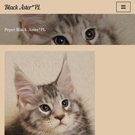
Przejdź
do
Peper Black Aster*PL
treści