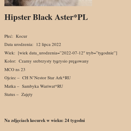
Hipster Black Aster*PL
Płeć:
Kocur
Data urodzenia:
12 lipca 2022
Wiek:
[wiek data_urodzenia=”2022-07-12″ tryb=”tygodnie”]
Kolor:
Czarny srebrzysty tygrysio pręgowany
MCO ns 23
Ojciec –
CH N’Nestor Star Ark*RU
Matka –
Sambyka Wariwat*RU
Status –
Zajęty
Na zdjęciach kocurek w wieku:
24
tygodni