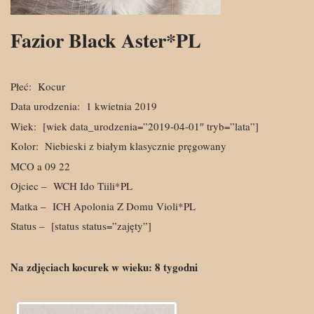
Fazior Black Aster*PL
Płeć:
Kocur
Data urodzenia:
1 kwietnia 2019
Wiek:
[wiek data_urodzenia=”2019-04-01″ tryb=”lata”]
Kolor:
Niebieski z białym klasycznie pręgowany
MCO a 09 22
Ojciec –
WCH Ido Tiili*PL
Matka –
ICH Apolonia Z Domu Violi*PL
Status –
[status status=”zajęty”]
Na zdjęciach kocurek w wieku: 8 tygodni