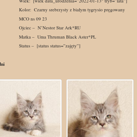
Wiek:
[wiek data_urodzenia=”2022-01-13″ tryb=”lata”]
Kolor:
Czarny srebrzysty z białym tygrysio pręgowany
MCO ns 09 23
Ojciec –
N’Nestor Star Ark*RU
Matka –
Uma Thruman Black Aster*PL
Status –
[status status=”zajęty”]
dni