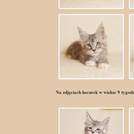
Na zdjęciach kocurek w wieku:
9
tygod