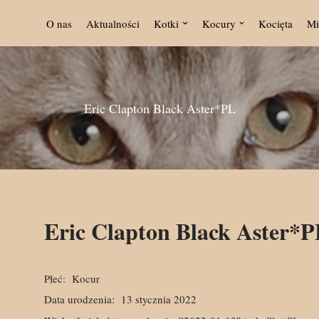
O nas
Aktualności
Kotki
Kocury
Kocięta
Mi
Eric Clapton Black Aster*PL
Eric Clapton Black Aster*
Płeć:
Kocur
Data urodzenia:
13 stycznia 2022