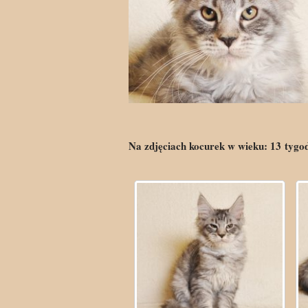
Na zdjęciach kocurek w wieku:
13
tygo