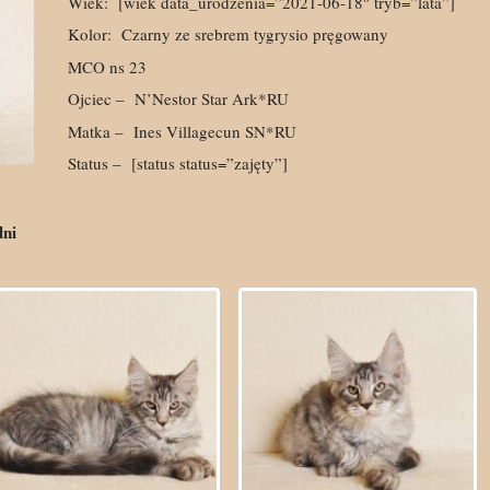
Wiek:
[wiek data_urodzenia=”2021-06-18″ tryb=”lata”]
Kolor:
Czarny ze srebrem tygrysio pręgowany
MCO ns 23
Ojciec –
N’Nestor Star Ark*RU
Matka –
Ines Villagecun SN*RU
Status –
[status status=”zajęty”]
dni