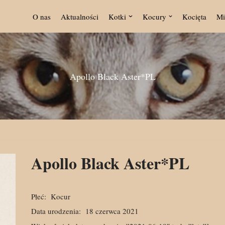
O nas
Aktualności
Kotki
Kocury
Kocięta
Mi
Apollo Black Aster*PL
Apollo Black Aster*PL
Płeć:
Kocur
Data urodzenia:
18 czerwca 2021