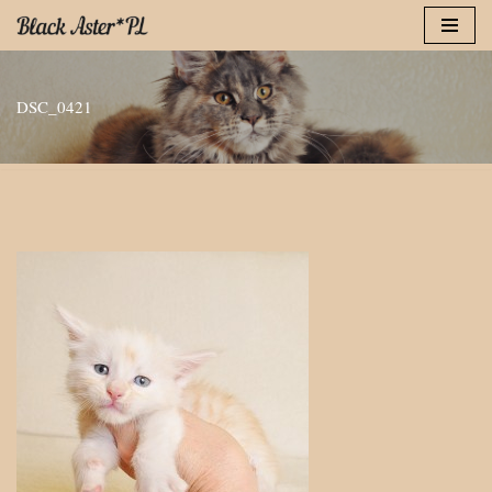
Przejdź
do
DSC_0421
treści