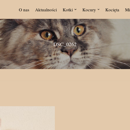
O nas
Aktualności
Kotki
Kocury
Kocięta
Mi
DSC_0262