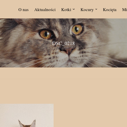
O nas
Aktualności
Kotki
Kocury
Kocięta
Mi
DSC_0218