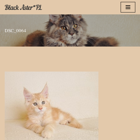
Przejdź
do
DSC_0064
treści