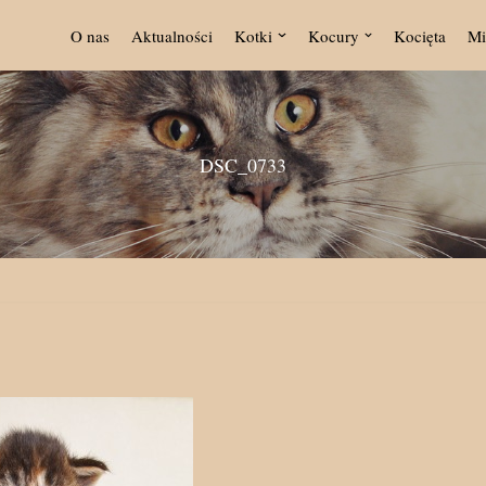
O nas
Aktualności
Kotki
Kocury
Kocięta
Mi
DSC_0733