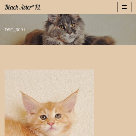
Przejdź
do
DSC_0091
treści