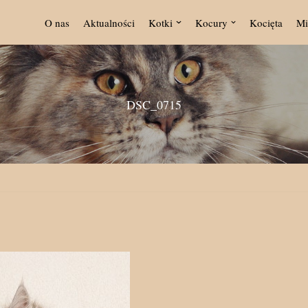
O nas
Aktualności
Kotki
Kocury
Kocięta
Mi
DSC_0715