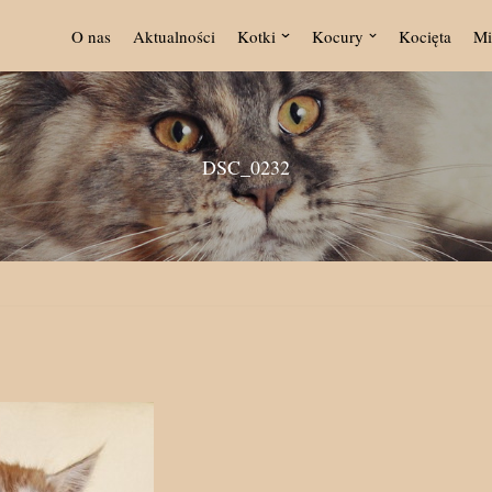
O nas
Aktualności
Kotki
Kocury
Kocięta
Mi
DSC_0232