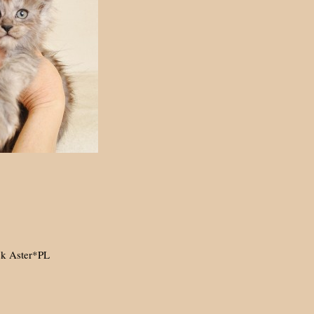
ck Aster*PL