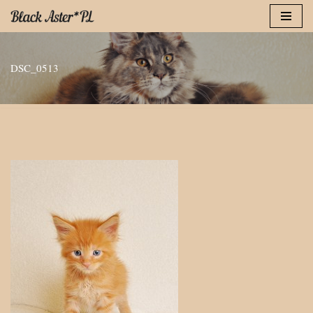
Przejdź
do
DSC_0513
treści