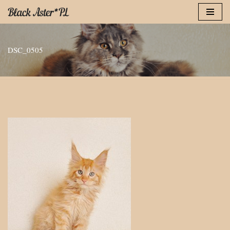
Przejdź
do
DSC_0505
treści