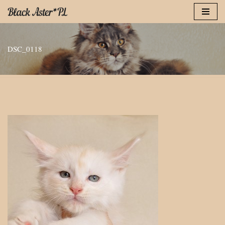
Przejdź
do
DSC_0118
treści