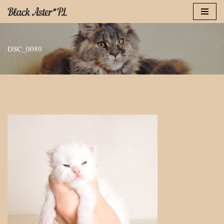
Przejdź
do
DSC_0080
treści