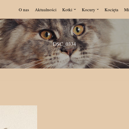
O nas
Aktualności
Kotki
Kocury
Kocięta
Mi
DSC_0334