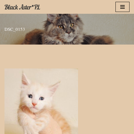
Przejdź
do
DSC_0153
treści