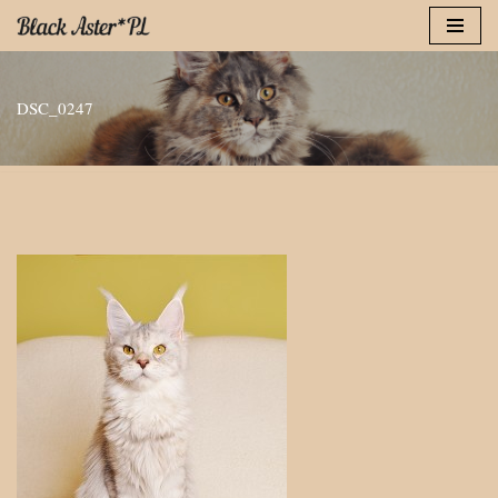
Przejdź
do
DSC_0247
treści