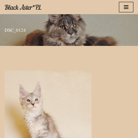
Przejdź
do
DSC_0124
treści